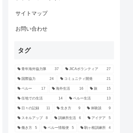
サイトマップ
お問い合わせ
タグ
青年海外協力隊
37
JICAボランティア
27
国際協力
24
コミュニティ開発
21
ペルー
17
海外生活
16
旅
15
任地での生活
14
ペルー生活
13
日々の記録
11
生き方
9
体験談
9
スキルアップ
8
訓練所生活
6
アイデア
5
働き方
5
ペルー情報便
5
駒ヶ根訓練所
4