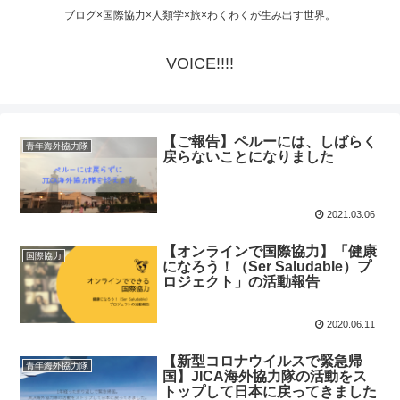
ブログ×国際協力×人類学×旅×わくわくが生み出す世界。
VOICE!!!!
【ご報告】ペルーには、しばらく
青年海外協力隊
戻らないことになりました
2021.03.06
【オンラインで国際協力】「健康
国際協力
になろう！（Ser Saludable）プ
ロジェクト」の活動報告
2020.06.11
【新型コロナウイルスで緊急帰
青年海外協力隊
国】JICA海外協力隊の活動をス
トップして日本に戻ってきました