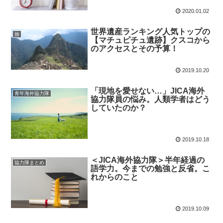
2020.01.02
世界遺産ランキング人気トップの
旅
【マチュピチュ遺跡】クスコから
のアクセスとその予算！
2019.10.20
「現地を愛せない…」JICA海外
青年海外協力隊
協力隊員の悩み。人類学者はどう
していたのか？
2019.10.18
＜JICA海外協力隊＞半年経過の
協力隊まとめ
語学力。今までの勉強と反省。こ
れからのこと
2019.10.09