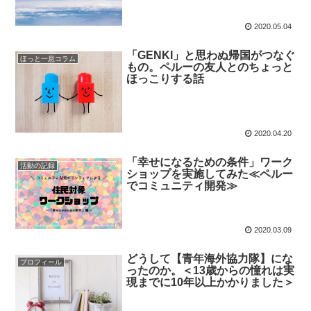
2020.05.04
「GENKI」と思わぬ帰国がつなぐ
ほっと一息コラム
もの。ペルーの友人とのちょっと
ほっこりする話
2020.04.20
「幸せになるための条件」ワーク
活動の記録
ショップを実施してみた≪ペルー
でコミュニティ開発≫
2020.03.09
どうして【青年海外協力隊】にな
プロフィール
ったのか。＜13歳からの憧れは実
現までに10年以上かかりました＞