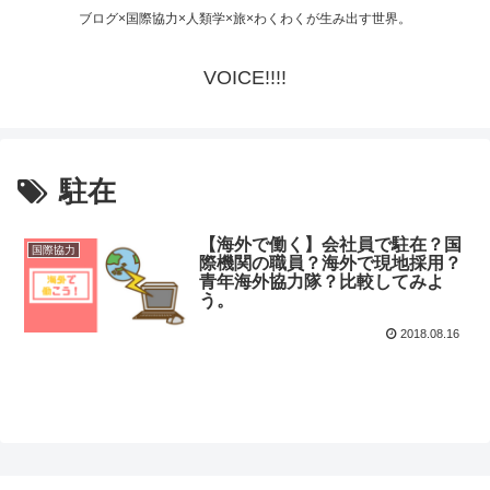
ブログ×国際協力×人類学×旅×わくわくが生み出す世界。
VOICE!!!!
駐在
【海外で働く】会社員で駐在？国
国際協力
際機関の職員？海外で現地採用？
青年海外協力隊？比較してみよ
う。
2018.08.16