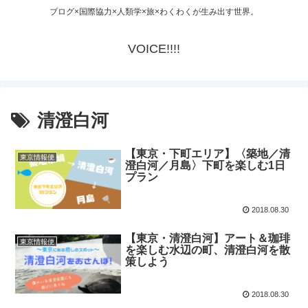
ブログ×国際協力×人類学×旅×わくわくが生み出す世界。
VOICE!!!!
清澄白河
【東京・下町エリア】〈築地／清
東京情報便
澄白河／月島〉下町を楽しむ1日
プラン
2018.08.30
【東京・清澄白河】アート＆珈琲
東京情報便
を楽しむ水辺の町、清澄白河を散
策しよう
2018.08.30